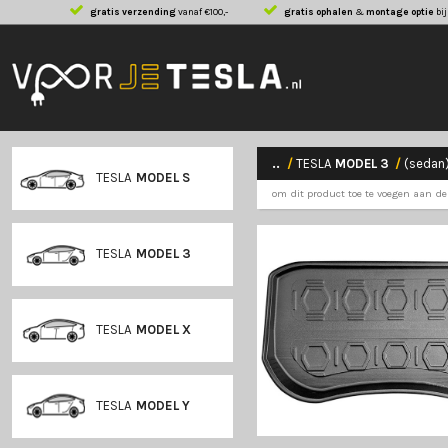
gratis verzending
vanaf €100,-
gratis ophalen
..
/
TESLA
MODE
TESLA
MODEL S
om dit product toe
TESLA
MODEL 3
TESLA
MODEL X