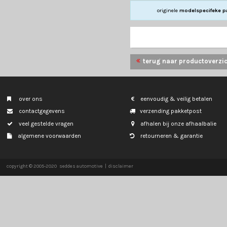
TESLA
MODEL Y
originele
m
terug naar p
over ons
eenvoudig & veil
contactgegevens
verzending pakk
veel gestelde vragen
afhalen bij onze
algemene voorwaarden
retourneren & g