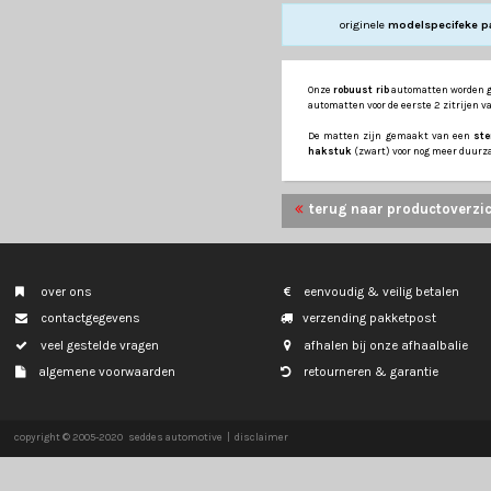
TESLA
MODEL Y
originele
m
Onze
robuust rib
au
automatten voor de 
De matten zijn g
hakstuk
(zwart) v
terug naar p
over ons
eenvoudig & veil