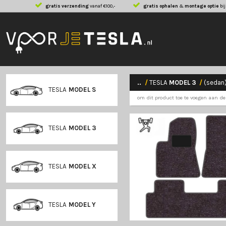
gratis verzending
vanaf €100,-
gratis ophalen
..
/
TESLA
MODE
TESLA
MODEL S
om dit product toe
TESLA
MODEL 3
TESLA
MODEL X