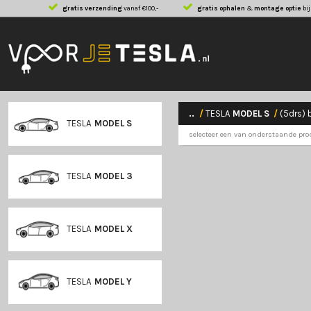
gratis verzending
vanaf €100,-
gratis ophalen
..
/
TESLA
MODE
TESLA
MODEL S
selecteer een van 
TESLA
MODEL 3
TESLA
MODEL X