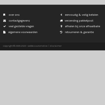
TESLA
MODEL Y
over ons
eenvoudig & veil
contactgegevens
verzending pakk
veel gestelde vragen
afhalen bij onze
algemene voorwaarden
retourneren & g
copyright © 2005-2020
seddes automotive
|
disclaimer