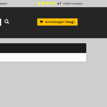
ebbers
9
.
7
1.000+ reviews
winkelwagen (
leeg
)