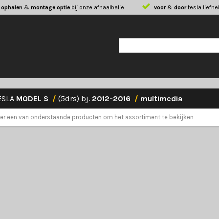
 ophalen
&
montage optie
bij onze afhaalbalie
voor
&
door
tesla liefh
ESLA
MODEL S
/
(5drs) bj.
2012-2016
/
multimedia
eer een van onderstaande producten om het assortiment te bekijken