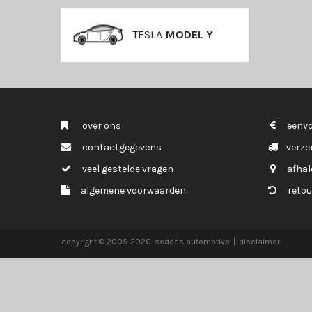
TESLA
MODEL Y
over ons
eenvo
contactgegevens
verze
veel gestelde vragen
afhal
algemene voorwaarden
retou
copyright © 2005-2020
seddes automotive
|
disclaimer