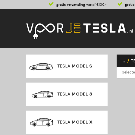
gratis verzending
vanaf €100,-
gratis
..
/
T
TESLA
MODEL S
select
TESLA
MODEL 3
TESLA
MODEL X