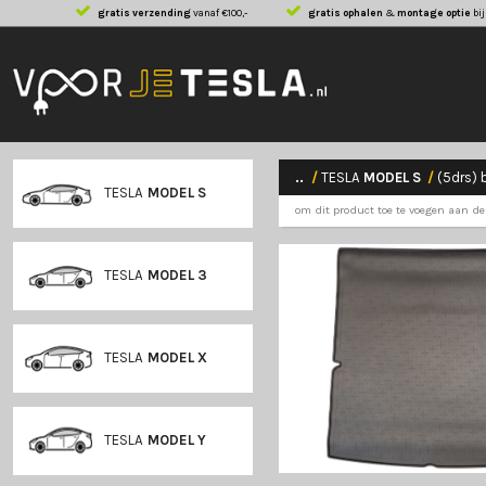
gratis verzending
vanaf €100,-
gratis ophalen
..
/
TESLA
MODE
TESLA
MODEL S
om dit product toe
TESLA
MODEL 3
TESLA
MODEL X