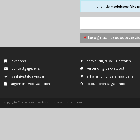
TESLA
MODEL Y
originele
m
terug naar p
over ons
eenvoudig & veil
contactgegevens
verzending pakk
veel gestelde vragen
afhalen bij onze
algemene voorwaarden
retourneren & g