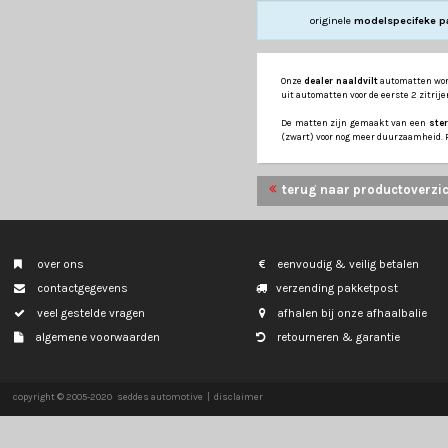
TESLA
MODEL Y
originele
m
Onze
dealer naaldv
uit automatten voor
De matten zijn ge
(zwart) voor nog m
terug naar p
over ons
eenvoudig & veil